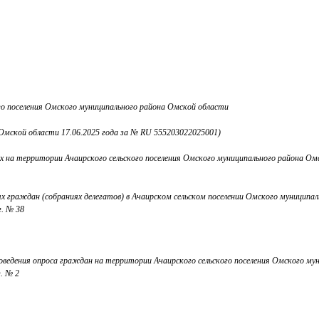
ого поселения Омского муниципального района Омской области
Омской области 17.06.2025 года за № RU 555203022025001)
х на территории Ачаирского сельского поселения Омского муниципального района Ом
ях граждан (собраниях делегатов) в Ачаирском сельском поселении Омского муницип
г. № 38
проведения опроса граждан на территории Ачаирского сельского поселения Омского м
. № 2