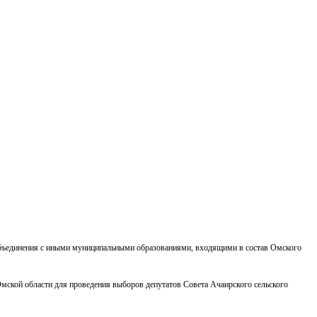
 объединения с иными муниципальными образованиями, входящими в состав Омского
мской области для проведения выборов депутатов Совета Ачаирского сельского