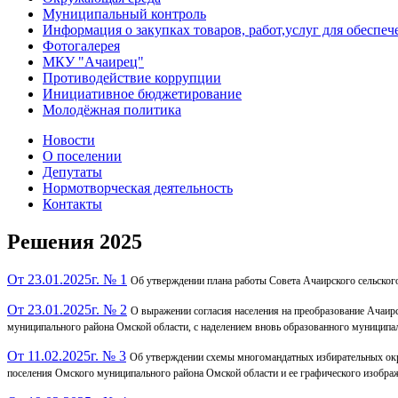
Муниципальный контроль
Информация о закупках товаров, работ,услуг для обесп
Фотогалерея
МКУ "Ачаирец"
Противодействие коррупции
Инициативное бюджетирование
Молодёжная политика
Новости
О поселении
Депутаты
Нормотворческая деятельность
Контакты
Решения 2025
От 23.01.2025г. № 1
Об утверждении плана работы Совета Ачаирского сельског
От 23.01.2025г. № 2
О выражении согласия населения на преобразование Ачаир
муниципального района Омской области, с наделением вновь образованного муниципа
От 11.02.2025г. № 3
Об утверждении схемы многомандатных избирательных окру
поселения Омского муниципального района Омской области и ее графического изобра