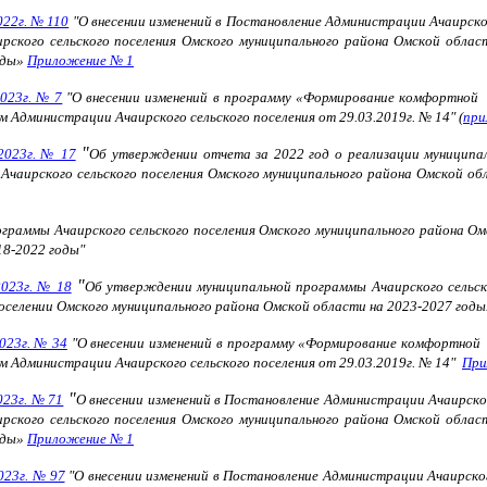
022г. № 110
"О внесении изменений в Постановление Администрации Ачаирско
ского сельского поселения Омского муниципального района Омской област
оды»
Приложение № 1
2023г. № 7
"О внесении изменений в программу «Формирование комфортной г
 Администрации Ачаирского сельского поселения от 29.03.2019г. № 14"
(
при
"
2023г. № 17
Об утверждении отчета за 2022 год о реализации муниципал
 Ачаирского сельского поселения Омского муниципального района Омской о
граммы Ачаирского сельского поселения Омского муниципального района Ом
18-2022 годы"
"
2023г. № 18
Об утверждении муниципальной программы Ачаирского сельск
поселении Омского муниципального района Омской области на 2023-2027 годы
023г. № 34
"О внесении изменений в программу «Формирование комфортной 
 Администрации Ачаирского сельского поселения от 29.03.2019г. № 14"
При
"
023г. № 71
О внесении изменений в Постановление Администрации Ачаирско
ского сельского поселения Омского муниципального района Омской област
оды»
Приложение № 1
023г. № 97
"О внесении изменений в Постановление Администрации Ачаирско